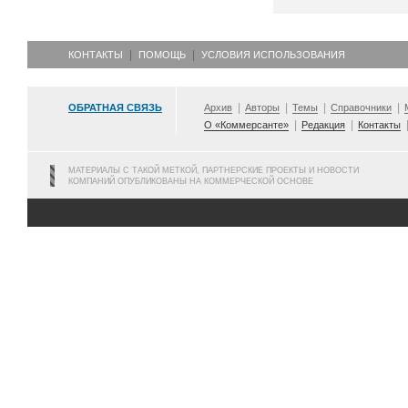
КОНТАКТЫ
ПОМОЩЬ
УСЛОВИЯ ИСПОЛЬЗОВАНИЯ
ОБРАТНАЯ СВЯЗЬ
Архив
Авторы
Темы
Справочники
О «Коммерсанте»
Редакция
Контакты
МАТЕРИАЛЫ С ТАКОЙ МЕТКОЙ, ПАРТНЕРСКИЕ ПРОЕКТЫ И НОВОСТИ
КОМПАНИЙ ОПУБЛИКОВАНЫ НА КОММЕРЧЕСКОЙ ОСНОВЕ