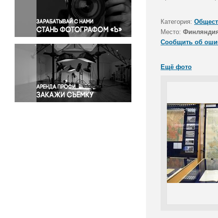
Правосудие
Происшествия и конфликты
Категория:
Общест
Религия
Место:
Финляндия
Сообщить об оши
Светская жизнь
Спорт
Ещё фото
Экология
Экономика и бизнес