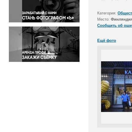
Правосудие
Происшествия и конфликты
Категория:
Общест
Религия
Место:
Финляндия
Сообщить об оши
Светская жизнь
Спорт
Ещё фото
Экология
Экономика и бизнес