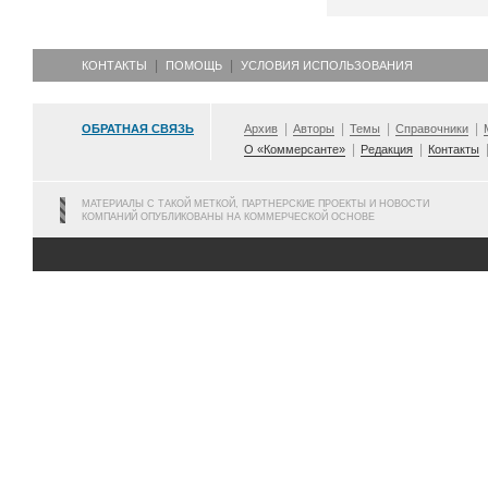
КОНТАКТЫ
ПОМОЩЬ
УСЛОВИЯ ИСПОЛЬЗОВАНИЯ
ОБРАТНАЯ СВЯЗЬ
Архив
Авторы
Темы
Справочники
О «Коммерсанте»
Редакция
Контакты
МАТЕРИАЛЫ С ТАКОЙ МЕТКОЙ, ПАРТНЕРСКИЕ ПРОЕКТЫ И НОВОСТИ
КОМПАНИЙ ОПУБЛИКОВАНЫ НА КОММЕРЧЕСКОЙ ОСНОВЕ