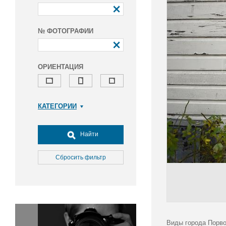
№ ФОТОГРАФИИ
ОРИЕНТАЦИЯ
КАТЕГОРИИ
Армия и ВПК
Досуг, туризм и отдых
Найти
Культура
Медицина
Сбросить фильтр
Наука
Образование
Общество
Окружающая среда
Политика
Виды города Порво