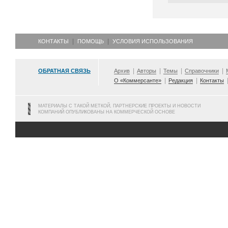
КОНТАКТЫ
ПОМОЩЬ
УСЛОВИЯ ИСПОЛЬЗОВАНИЯ
ОБРАТНАЯ СВЯЗЬ
Архив
Авторы
Темы
Справочники
О «Коммерсанте»
Редакция
Контакты
МАТЕРИАЛЫ С ТАКОЙ МЕТКОЙ, ПАРТНЕРСКИЕ ПРОЕКТЫ И НОВОСТИ
КОМПАНИЙ ОПУБЛИКОВАНЫ НА КОММЕРЧЕСКОЙ ОСНОВЕ