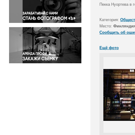
Правосудие
Пекка Нуортева в 
Происшествия и конфликты
Религия
Категория:
Общест
Место:
Финляндия
Светская жизнь
Сообщить об оши
Спорт
Экология
Ещё фото
Экономика и бизнес