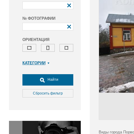
№ ФОТОГРАФИИ
ОРИЕНТАЦИЯ
КАТЕГОРИИ
Армия и ВПК
Досуг, туризм и отдых
Найти
Культура
Медицина
Сбросить фильтр
Наука
Образование
Общество
Окружающая среда
Политика
Виды города Порво