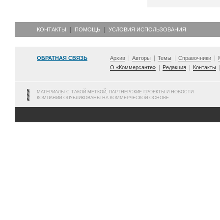
КОНТАКТЫ
ПОМОЩЬ
УСЛОВИЯ ИСПОЛЬЗОВАНИЯ
ОБРАТНАЯ СВЯЗЬ
Архив
Авторы
Темы
Справочники
О «Коммерсанте»
Редакция
Контакты
МАТЕРИАЛЫ С ТАКОЙ МЕТКОЙ, ПАРТНЕРСКИЕ ПРОЕКТЫ И НОВОСТИ
КОМПАНИЙ ОПУБЛИКОВАНЫ НА КОММЕРЧЕСКОЙ ОСНОВЕ