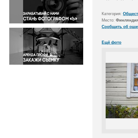
Правосудие
Происшествия и конфликты
Категория:
Общест
Религия
Место:
Финляндия
Сообщить об оши
Светская жизнь
Спорт
Ещё фото
Экология
Экономика и бизнес