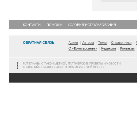
КОНТАКТЫ
ПОМОЩЬ
УСЛОВИЯ ИСПОЛЬЗОВАНИЯ
ОБРАТНАЯ СВЯЗЬ
Архив
Авторы
Темы
Справочники
О «Коммерсанте»
Редакция
Контакты
МАТЕРИАЛЫ С ТАКОЙ МЕТКОЙ, ПАРТНЕРСКИЕ ПРОЕКТЫ И НОВОСТИ
КОМПАНИЙ ОПУБЛИКОВАНЫ НА КОММЕРЧЕСКОЙ ОСНОВЕ