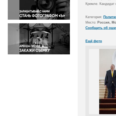
Правосудие
Кремле. Кандидат 
Происшествия и конфликты
Религия
Категория:
Полити
Место:
Россия, М
Светская жизнь
Сообщить об оши
Спорт
Экология
Ещё фото
Экономика и бизнес