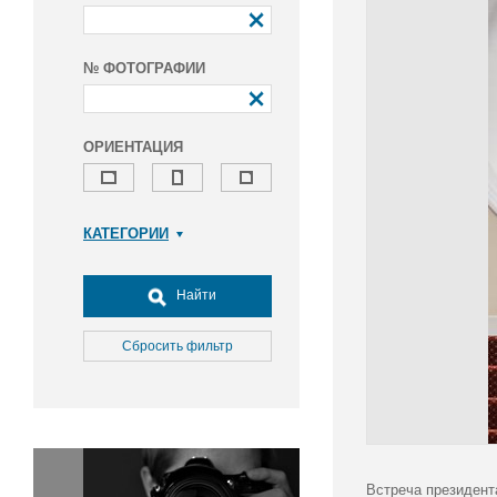
№ ФОТОГРАФИИ
ОРИЕНТАЦИЯ
КАТЕГОРИИ
Армия и ВПК
Досуг, туризм и отдых
Найти
Культура
Медицина
Сбросить фильтр
Наука
Образование
Общество
Окружающая среда
Политика
Встреча президент