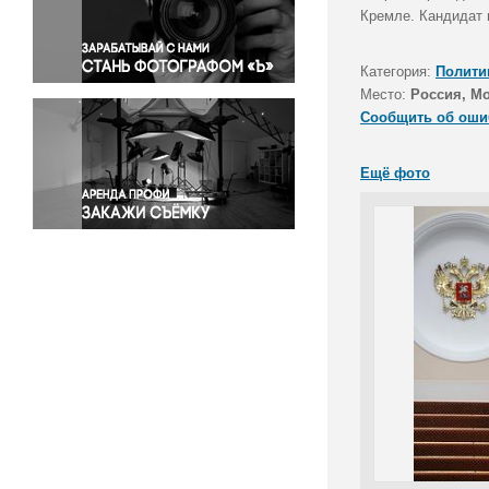
Правосудие
Кремле. Кандидат 
Происшествия и конфликты
Религия
Категория:
Полити
Место:
Россия, М
Светская жизнь
Сообщить об оши
Спорт
Экология
Ещё фото
Экономика и бизнес