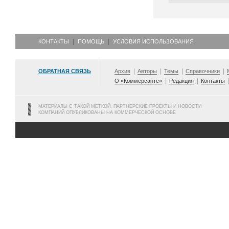
КОНТАКТЫ
ПОМОЩЬ
УСЛОВИЯ ИСПОЛЬЗОВАНИЯ
ОБРАТНАЯ СВЯЗЬ
Архив
Авторы
Темы
Справочники
О «Коммерсанте»
Редакция
Контакты
МАТЕРИАЛЫ С ТАКОЙ МЕТКОЙ, ПАРТНЕРСКИЕ ПРОЕКТЫ И НОВОСТИ
КОМПАНИЙ ОПУБЛИКОВАНЫ НА КОММЕРЧЕСКОЙ ОСНОВЕ