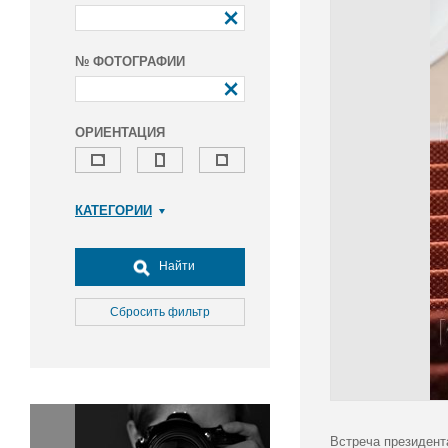
№ ФОТОГРАФИИ
ОРИЕНТАЦИЯ
КАТЕГОРИИ
Армия и ВПК
Досуг, туризм и отдых
Найти
Культура
Медицина
Сбросить фильтр
Наука
Образование
Общество
Окружающая среда
Политика
Встреча президент