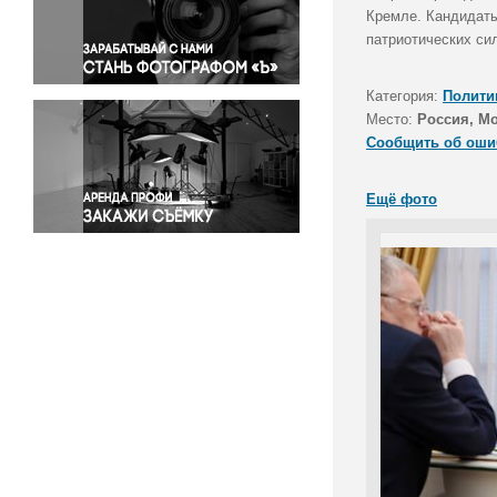
Правосудие
Кремле. Кандидаты
патриотических си
Происшествия и конфликты
Религия
Категория:
Полити
Светская жизнь
Место:
Россия, М
Спорт
Сообщить об оши
Экология
Экономика и бизнес
Ещё фото