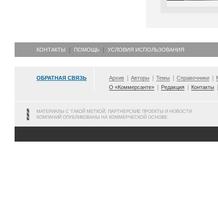
КОНТАКТЫ
ПОМОЩЬ
УСЛОВИЯ ИСПОЛЬЗОВАНИЯ
ОБРАТНАЯ СВЯЗЬ
Архив
Авторы
Темы
Справочники
О «Коммерсанте»
Редакция
Контакты
МАТЕРИАЛЫ С ТАКОЙ МЕТКОЙ, ПАРТНЕРСКИЕ ПРОЕКТЫ И НОВОСТИ
КОМПАНИЙ ОПУБЛИКОВАНЫ НА КОММЕРЧЕСКОЙ ОСНОВЕ