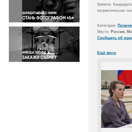
Правосудие
Кремле. Кандидаты
патриотических си
Происшествия и конфликты
Религия
Категория:
Полити
Светская жизнь
Место:
Россия, М
Спорт
Сообщить об оши
Экология
Экономика и бизнес
Ещё фото