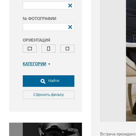
№ ФОТОГРАФИИ
ОРИЕНТАЦИЯ
КАТЕГОРИИ
Армия и ВПК
Досуг, туризм и отдых
Найти
Культура
Медицина
Сбросить фильтр
Наука
Образование
Общество
Окружающая среда
Политика
Встреча президент