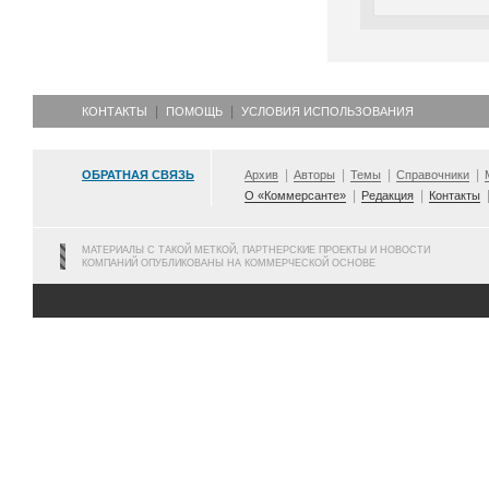
КОНТАКТЫ
ПОМОЩЬ
УСЛОВИЯ ИСПОЛЬЗОВАНИЯ
ОБРАТНАЯ СВЯЗЬ
Архив
Авторы
Темы
Справочники
О «Коммерсанте»
Редакция
Контакты
МАТЕРИАЛЫ С ТАКОЙ МЕТКОЙ, ПАРТНЕРСКИЕ ПРОЕКТЫ И НОВОСТИ
КОМПАНИЙ ОПУБЛИКОВАНЫ НА КОММЕРЧЕСКОЙ ОСНОВЕ