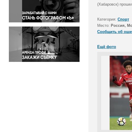
Правосудие
(Хабаровск) проше
Происшествия и конфликты
Религия
Категория:
Спорт
Место:
Россия, М
Светская жизнь
Сообщить об оши
Спорт
Экология
Ещё фото
Экономика и бизнес