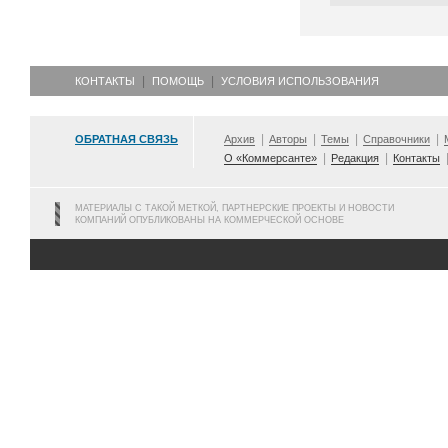
КОНТАКТЫ
ПОМОЩЬ
УСЛОВИЯ ИСПОЛЬЗОВАНИЯ
ОБРАТНАЯ СВЯЗЬ
Архив
Авторы
Темы
Справочники
О «Коммерсанте»
Редакция
Контакты
МАТЕРИАЛЫ С ТАКОЙ МЕТКОЙ, ПАРТНЕРСКИЕ ПРОЕКТЫ И НОВОСТИ
КОМПАНИЙ ОПУБЛИКОВАНЫ НА КОММЕРЧЕСКОЙ ОСНОВЕ