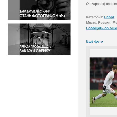
Правосудие
(Хабаровск) проше
Происшествия и конфликты
Религия
Категория:
Спорт
Место:
Россия, М
Светская жизнь
Сообщить об оши
Спорт
Экология
Ещё фото
Экономика и бизнес