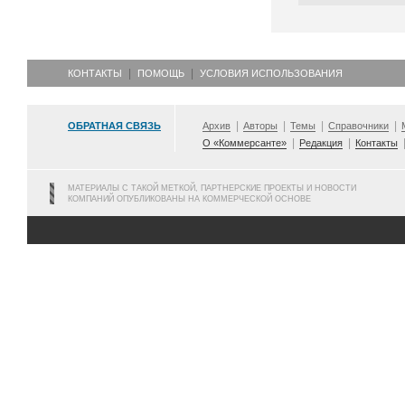
КОНТАКТЫ
ПОМОЩЬ
УСЛОВИЯ ИСПОЛЬЗОВАНИЯ
ОБРАТНАЯ СВЯЗЬ
Архив
Авторы
Темы
Справочники
О «Коммерсанте»
Редакция
Контакты
МАТЕРИАЛЫ С ТАКОЙ МЕТКОЙ, ПАРТНЕРСКИЕ ПРОЕКТЫ И НОВОСТИ
КОМПАНИЙ ОПУБЛИКОВАНЫ НА КОММЕРЧЕСКОЙ ОСНОВЕ