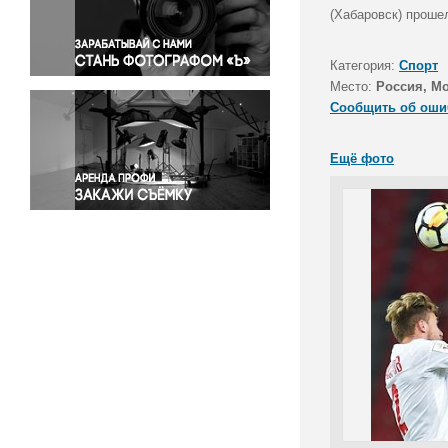
Правосудие
(Хабаровск) проше
Происшествия и конфликты
Религия
Категория:
Спорт
Место:
Россия, М
Светская жизнь
Сообщить об оши
Спорт
Экология
Ещё фото
Экономика и бизнес