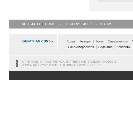
КОНТАКТЫ
ПОМОЩЬ
УСЛОВИЯ ИСПОЛЬЗОВАНИЯ
ОБРАТНАЯ СВЯЗЬ
Архив
Авторы
Темы
Справочники
О «Коммерсанте»
Редакция
Контакты
МАТЕРИАЛЫ С ТАКОЙ МЕТКОЙ, ПАРТНЕРСКИЕ ПРОЕКТЫ И НОВОСТИ
КОМПАНИЙ ОПУБЛИКОВАНЫ НА КОММЕРЧЕСКОЙ ОСНОВЕ