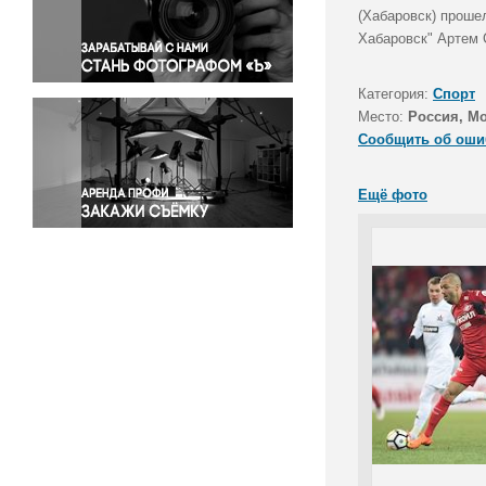
Правосудие
(Хабаровск) прошел
Хабаровск" Артем 
Происшествия и конфликты
Религия
Категория:
Спорт
Светская жизнь
Место:
Россия, М
Спорт
Сообщить об оши
Экология
Экономика и бизнес
Ещё фото