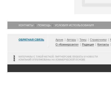
КОНТАКТЫ
ПОМОЩЬ
УСЛОВИЯ ИСПОЛЬЗОВАНИЯ
ОБРАТНАЯ СВЯЗЬ
Архив
Авторы
Темы
Справочники
О «Коммерсанте»
Редакция
Контакты
МАТЕРИАЛЫ С ТАКОЙ МЕТКОЙ, ПАРТНЕРСКИЕ ПРОЕКТЫ И НОВОСТИ
КОМПАНИЙ ОПУБЛИКОВАНЫ НА КОММЕРЧЕСКОЙ ОСНОВЕ