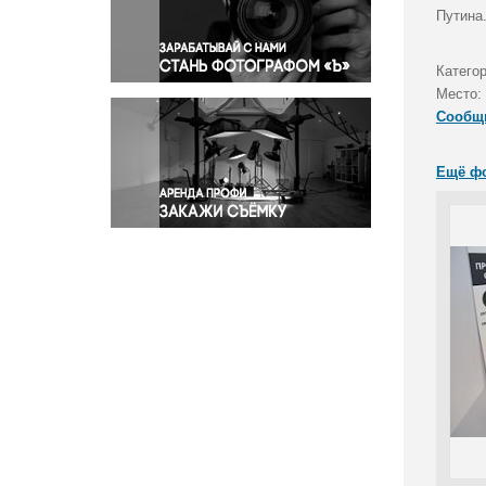
Правосудие
Путина
Происшествия и конфликты
Религия
Катего
Место:
Светская жизнь
Сообщ
Спорт
Экология
Ещё ф
Экономика и бизнес