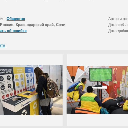
.
рия:
Общество
Автор и аг
Россия, Краснодарский край, Сочи
Дата собы
ить об ошибке
Дата доба
ото