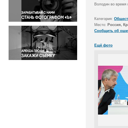
Правосудие
Володин во время 
Происшествия и конфликты
Религия
Категория:
Общест
Место:
Россия, Кр
Светская жизнь
Сообщить об оши
Спорт
Экология
Ещё фото
Экономика и бизнес