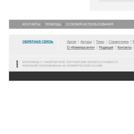
КОНТАКТЫ
ПОМОЩЬ
УСЛОВИЯ ИСПОЛЬЗОВАНИЯ
ОБРАТНАЯ СВЯЗЬ
Архив
Авторы
Темы
Справочники
О «Коммерсанте»
Редакция
Контакты
МАТЕРИАЛЫ С ТАКОЙ МЕТКОЙ, ПАРТНЕРСКИЕ ПРОЕКТЫ И НОВОСТИ
КОМПАНИЙ ОПУБЛИКОВАНЫ НА КОММЕРЧЕСКОЙ ОСНОВЕ