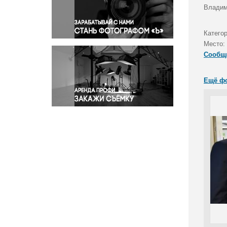
Правосудие
Владим
Происшествия и конфликты
Религия
Катего
Место:
Светская жизнь
Сообщ
Спорт
Экология
Ещё ф
Экономика и бизнес