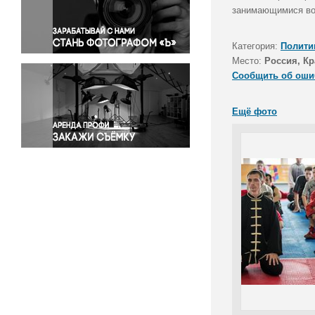
Правосудие
занимающимися во
Происшествия и конфликты
Религия
Категория:
Полити
Место:
Россия, Кр
Светская жизнь
Сообщить об оши
Спорт
Экология
Ещё фото
Экономика и бизнес