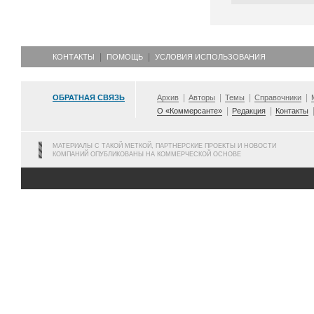
КОНТАКТЫ
ПОМОЩЬ
УСЛОВИЯ ИСПОЛЬЗОВАНИЯ
ОБРАТНАЯ СВЯЗЬ
Архив
Авторы
Темы
Справочники
О «Коммерсанте»
Редакция
Контакты
МАТЕРИАЛЫ С ТАКОЙ МЕТКОЙ, ПАРТНЕРСКИЕ ПРОЕКТЫ И НОВОСТИ
КОМПАНИЙ ОПУБЛИКОВАНЫ НА КОММЕРЧЕСКОЙ ОСНОВЕ