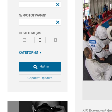
№ ФОТОГРАФИИ
ОРИЕНТАЦИЯ
КАТЕГОРИИ
Армия и ВПК
Досуг, туризм и отдых
Найти
Культура
Медицина
Сбросить фильтр
Наука
Образование
Общество
Окружающая среда
Политика
XIX Всемирный фес