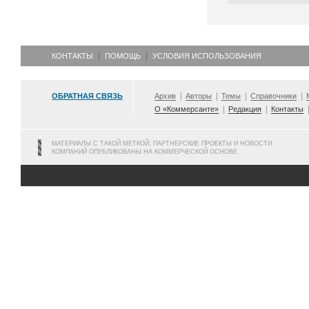
КОНТАКТЫ
ПОМОЩЬ
УСЛОВИЯ ИСПОЛЬЗОВАНИЯ
ОБРАТНАЯ СВЯЗЬ
Архив
Авторы
Темы
Справочники
О «Коммерсанте»
Редакция
Контакты
МАТЕРИАЛЫ С ТАКОЙ МЕТКОЙ, ПАРТНЕРСКИЕ ПРОЕКТЫ И НОВОСТИ
КОМПАНИЙ ОПУБЛИКОВАНЫ НА КОММЕРЧЕСКОЙ ОСНОВЕ