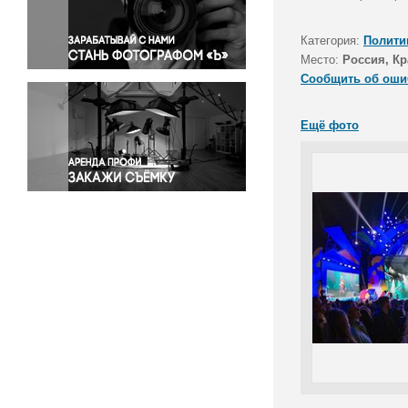
Правосудие
Происшествия и конфликты
Категория:
Полити
Религия
Место:
Россия, Кр
Сообщить об оши
Светская жизнь
Спорт
Ещё фото
Экология
Экономика и бизнес