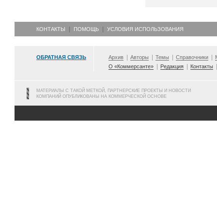
КОНТАКТЫ
ПОМОЩЬ
УСЛОВИЯ ИСПОЛЬЗОВАНИЯ
ОБРАТНАЯ СВЯЗЬ
Архив
Авторы
Темы
Справочники
О «Коммерсанте»
Редакция
Контакты
МАТЕРИАЛЫ С ТАКОЙ МЕТКОЙ, ПАРТНЕРСКИЕ ПРОЕКТЫ И НОВОСТИ
КОМПАНИЙ ОПУБЛИКОВАНЫ НА КОММЕРЧЕСКОЙ ОСНОВЕ