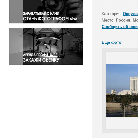
Правосудие
Происшествия и конфликты
Категория:
Окружа
Религия
Место:
Россия, М
Сообщить об оши
Светская жизнь
Спорт
Ещё фото
Экология
Экономика и бизнес