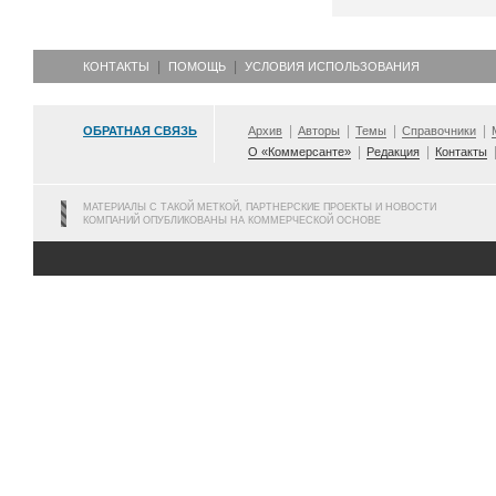
КОНТАКТЫ
ПОМОЩЬ
УСЛОВИЯ ИСПОЛЬЗОВАНИЯ
ОБРАТНАЯ СВЯЗЬ
Архив
Авторы
Темы
Справочники
О «Коммерсанте»
Редакция
Контакты
МАТЕРИАЛЫ С ТАКОЙ МЕТКОЙ, ПАРТНЕРСКИЕ ПРОЕКТЫ И НОВОСТИ
КОМПАНИЙ ОПУБЛИКОВАНЫ НА КОММЕРЧЕСКОЙ ОСНОВЕ