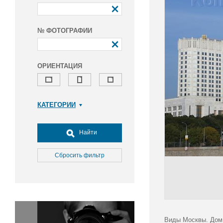
№ ФОТОГРАФИИ
ОРИЕНТАЦИЯ
КАТЕГОРИИ
Армия и ВПК
Досуг, туризм и отдых
Найти
Культура
Медицина
Сбросить фильтр
Наука
Образование
Общество
Окружающая среда
Политика
Виды Москвы. Дом 