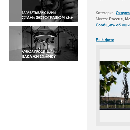
Правосудие
Происшествия и конфликты
Категория:
Окружа
Религия
Место:
Россия, М
Сообщить об оши
Светская жизнь
Спорт
Ещё фото
Экология
Экономика и бизнес