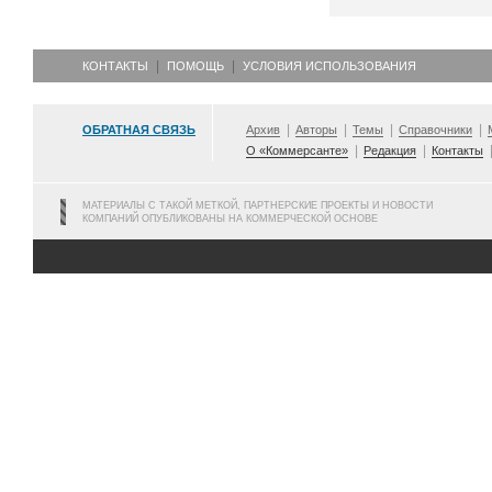
КОНТАКТЫ
ПОМОЩЬ
УСЛОВИЯ ИСПОЛЬЗОВАНИЯ
ОБРАТНАЯ СВЯЗЬ
Архив
Авторы
Темы
Справочники
О «Коммерсанте»
Редакция
Контакты
МАТЕРИАЛЫ С ТАКОЙ МЕТКОЙ, ПАРТНЕРСКИЕ ПРОЕКТЫ И НОВОСТИ
КОМПАНИЙ ОПУБЛИКОВАНЫ НА КОММЕРЧЕСКОЙ ОСНОВЕ