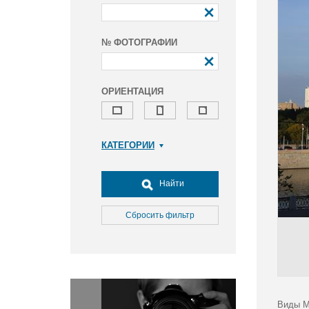
№ ФОТОГРАФИИ
ОРИЕНТАЦИЯ
КАТЕГОРИИ
Армия и ВПК
Досуг, туризм и отдых
Найти
Культура
Медицина
Сбросить фильтр
Наука
Образование
Общество
Окружающая среда
Политика
Виды М