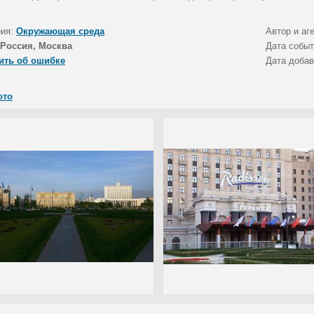
рия:
Окружающая среда
Автор и аг
Россия, Москва
Дата собы
ить об ошибке
Дата доба
ото