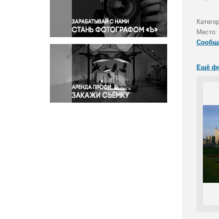
Правосудие
Происшествия и конфликты
Катего
Религия
Место:
Сообщ
Светская жизнь
Спорт
Ещё ф
Экология
Экономика и бизнес