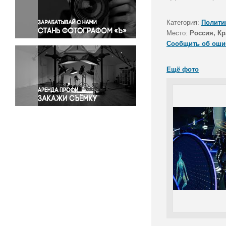
Правосудие
Происшествия и конфликты
Категория:
Полити
Религия
Место:
Россия, Кр
Сообщить об оши
Светская жизнь
Спорт
Ещё фото
Экология
Экономика и бизнес