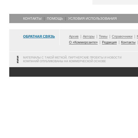
КОНТАКТЫ
ПОМОЩЬ
УСЛОВИЯ ИСПОЛЬЗОВАНИЯ
ОБРАТНАЯ СВЯЗЬ
Архив
Авторы
Темы
Справочники
О «Коммерсанте»
Редакция
Контакты
МАТЕРИАЛЫ С ТАКОЙ МЕТКОЙ, ПАРТНЕРСКИЕ ПРОЕКТЫ И НОВОСТИ
КОМПАНИЙ ОПУБЛИКОВАНЫ НА КОММЕРЧЕСКОЙ ОСНОВЕ