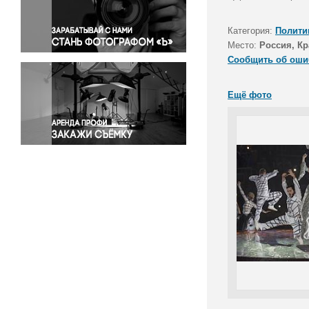
Правосудие
Происшествия и конфликты
Категория:
Полити
Религия
Место:
Россия, Кр
Сообщить об оши
Светская жизнь
Спорт
Ещё фото
Экология
Экономика и бизнес