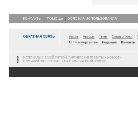
КОНТАКТЫ
ПОМОЩЬ
УСЛОВИЯ ИСПОЛЬЗОВАНИЯ
ОБРАТНАЯ СВЯЗЬ
Архив
Авторы
Темы
Справочники
О «Коммерсанте»
Редакция
Контакты
МАТЕРИАЛЫ С ТАКОЙ МЕТКОЙ, ПАРТНЕРСКИЕ ПРОЕКТЫ И НОВОСТИ
КОМПАНИЙ ОПУБЛИКОВАНЫ НА КОММЕРЧЕСКОЙ ОСНОВЕ