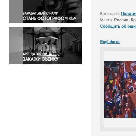
Правосудие
Происшествия и конфликты
Категория:
Полити
Религия
Место:
Россия, Кр
Сообщить об оши
Светская жизнь
Спорт
Ещё фото
Экология
Экономика и бизнес