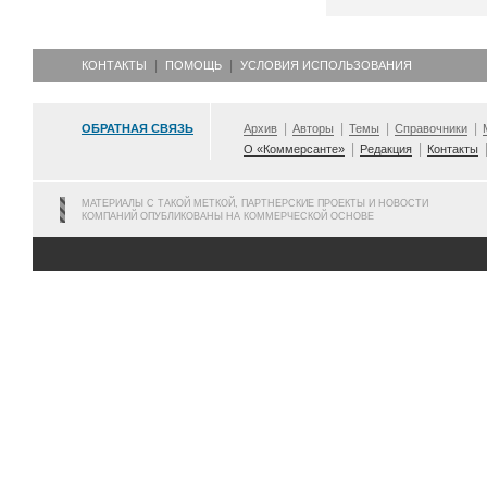
КОНТАКТЫ
ПОМОЩЬ
УСЛОВИЯ ИСПОЛЬЗОВАНИЯ
ОБРАТНАЯ СВЯЗЬ
Архив
Авторы
Темы
Справочники
О «Коммерсанте»
Редакция
Контакты
МАТЕРИАЛЫ С ТАКОЙ МЕТКОЙ, ПАРТНЕРСКИЕ ПРОЕКТЫ И НОВОСТИ
КОМПАНИЙ ОПУБЛИКОВАНЫ НА КОММЕРЧЕСКОЙ ОСНОВЕ