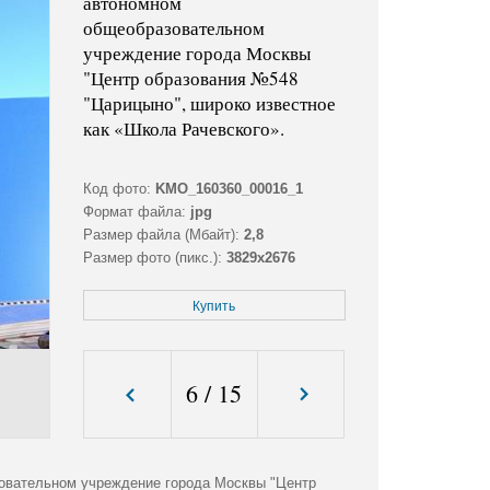
автономном
общеобразовательном
учреждение города Москвы
"Центр образования №548
"Царицыно", широко известное
как «Школа Рачевского».
Код фото:
KMO_160360_00016_1
Формат файла:
jpg
Размер файла (Мбайт):
2,8
Размер фото (пикс.):
3829x2676
Купить
6
/
15
овательном учреждение города Москвы "Центр