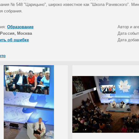
вания № 548 "Царицыно", широко известное как "Школа Рачевского". Ми
мя собрания.
рия:
Образование
Автор и аг
Россия, Москва
Дата собы
ить об ошибке
Дата доба
ото