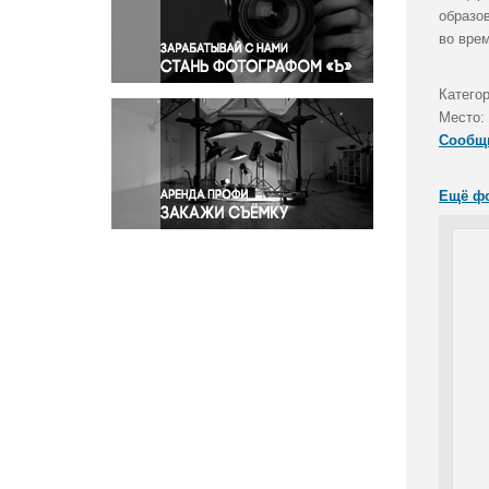
Правосудие
образо
во вре
Происшествия и конфликты
Религия
Катего
Светская жизнь
Место:
Спорт
Сообщ
Экология
Экономика и бизнес
Ещё ф