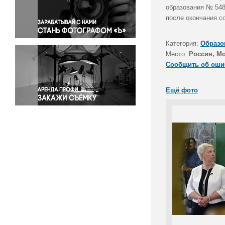
Правосудие
образования № 548
после окончания с
Происшествия и конфликты
Религия
Категория:
Образо
Светская жизнь
Место:
Россия, М
Спорт
Сообщить об оши
Экология
Экономика и бизнес
Ещё фото