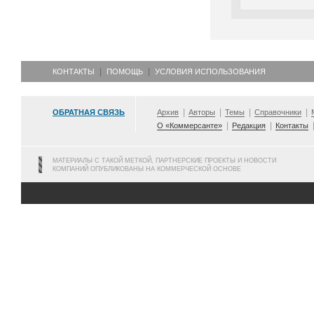
КОНТАКТЫ
ПОМОЩЬ
УСЛОВИЯ ИСПОЛЬЗОВАНИЯ
ОБРАТНАЯ СВЯЗЬ
Архив
Авторы
Темы
Справочники
О «Коммерсанте»
Редакция
Контакты
МАТЕРИАЛЫ С ТАКОЙ МЕТКОЙ, ПАРТНЕРСКИЕ ПРОЕКТЫ И НОВОСТИ
КОМПАНИЙ ОПУБЛИКОВАНЫ НА КОММЕРЧЕСКОЙ ОСНОВЕ