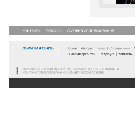
КОНТАКТЫ
ПОМОЩЬ
УСЛОВИЯ ИСПОЛЬЗОВАНИЯ
ОБРАТНАЯ СВЯЗЬ
Архив
Авторы
Темы
Справочники
О «Коммерсанте»
Редакция
Контакты
МАТЕРИАЛЫ С ТАКОЙ МЕТКОЙ, ПАРТНЕРСКИЕ ПРОЕКТЫ И НОВОСТИ
КОМПАНИЙ ОПУБЛИКОВАНЫ НА КОММЕРЧЕСКОЙ ОСНОВЕ