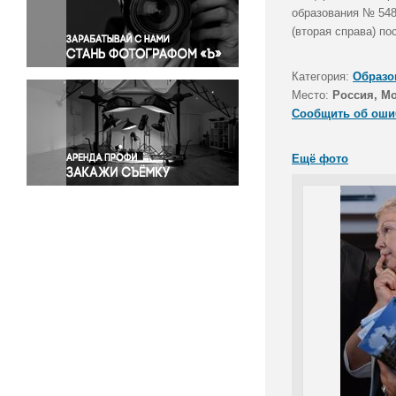
Правосудие
образования № 548
(вторая справа) по
Происшествия и конфликты
Религия
Категория:
Образо
Светская жизнь
Место:
Россия, М
Спорт
Сообщить об оши
Экология
Экономика и бизнес
Ещё фото