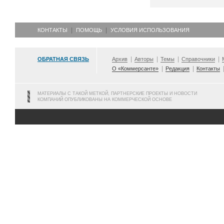
КОНТАКТЫ
ПОМОЩЬ
УСЛОВИЯ ИСПОЛЬЗОВАНИЯ
ОБРАТНАЯ СВЯЗЬ
Архив
Авторы
Темы
Справочники
О «Коммерсанте»
Редакция
Контакты
МАТЕРИАЛЫ С ТАКОЙ МЕТКОЙ, ПАРТНЕРСКИЕ ПРОЕКТЫ И НОВОСТИ
КОМПАНИЙ ОПУБЛИКОВАНЫ НА КОММЕРЧЕСКОЙ ОСНОВЕ