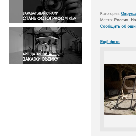
Правосудие
Происшествия и конфликты
Категория:
Окружа
Религия
Место:
Россия, Но
Сообщить об оши
Светская жизнь
Спорт
Ещё фото
Экология
Экономика и бизнес