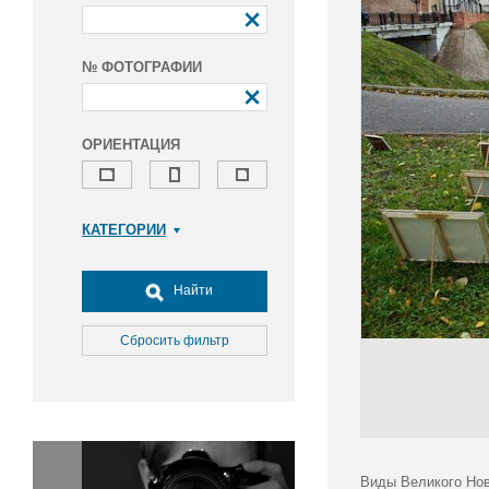
№ ФОТОГРАФИИ
ОРИЕНТАЦИЯ
КАТЕГОРИИ
Армия и ВПК
Досуг, туризм и отдых
Найти
Культура
Медицина
Сбросить фильтр
Наука
Образование
Общество
Окружающая среда
Политика
Виды Великого Нов