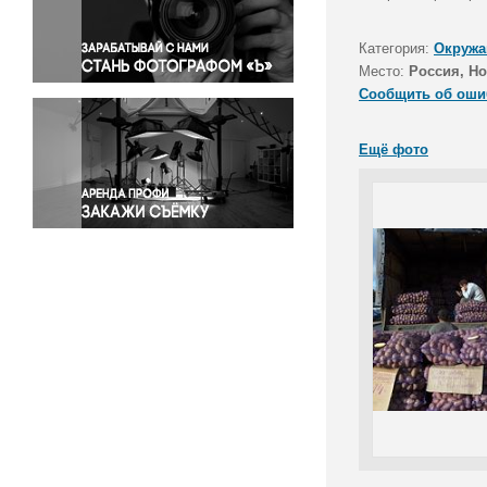
Правосудие
Происшествия и конфликты
Категория:
Окружа
Религия
Место:
Россия, Но
Сообщить об оши
Светская жизнь
Спорт
Ещё фото
Экология
Экономика и бизнес