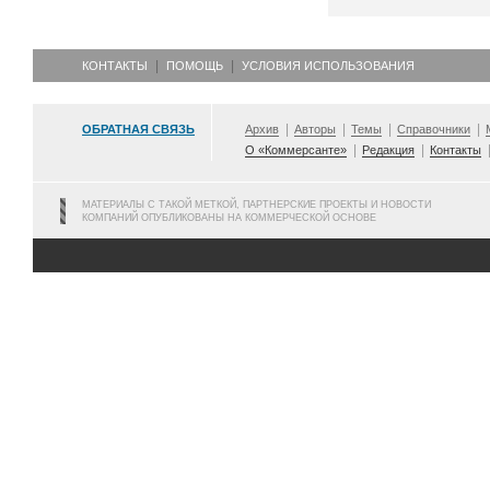
КОНТАКТЫ
ПОМОЩЬ
УСЛОВИЯ ИСПОЛЬЗОВАНИЯ
ОБРАТНАЯ СВЯЗЬ
Архив
Авторы
Темы
Справочники
О «Коммерсанте»
Редакция
Контакты
МАТЕРИАЛЫ С ТАКОЙ МЕТКОЙ, ПАРТНЕРСКИЕ ПРОЕКТЫ И НОВОСТИ
КОМПАНИЙ ОПУБЛИКОВАНЫ НА КОММЕРЧЕСКОЙ ОСНОВЕ