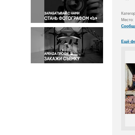
Правосудие
Происшествия и конфликты
Катего
Религия
Место:
Сообщ
Светская жизнь
Спорт
Ещё ф
Экология
Экономика и бизнес