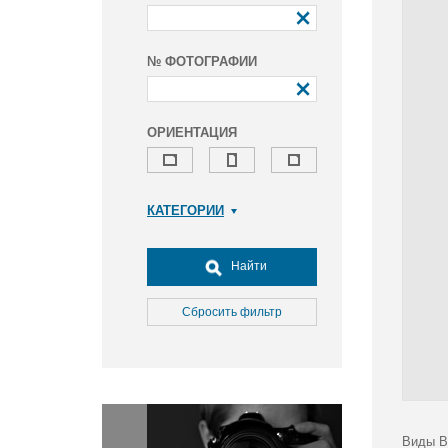
№ ФОТОГРАФИИ
ОРИЕНТАЦИЯ
КАТЕГОРИИ
Армия и ВПК
Досуг, туризм и отдых
Найти
Культура
Медицина
Сбросить фильтр
Наука
Образование
Общество
Окружающая среда
Политика
Виды В