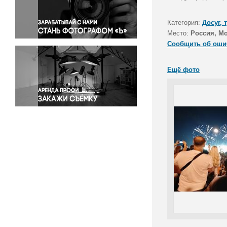
Правосудие
Происшествия и конфликты
Категория:
Досуг, 
Религия
Место:
Россия, М
Сообщить об оши
Светская жизнь
Спорт
Ещё фото
Экология
Экономика и бизнес