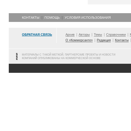
КОНТАКТЫ
ПОМОЩЬ
УСЛОВИЯ ИСПОЛЬЗОВАНИЯ
ОБРАТНАЯ СВЯЗЬ
Архив
Авторы
Темы
Справочники
О «Коммерсанте»
Редакция
Контакты
МАТЕРИАЛЫ С ТАКОЙ МЕТКОЙ, ПАРТНЕРСКИЕ ПРОЕКТЫ И НОВОСТИ
КОМПАНИЙ ОПУБЛИКОВАНЫ НА КОММЕРЧЕСКОЙ ОСНОВЕ