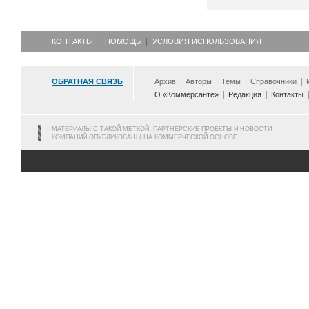
КОНТАКТЫ
ПОМОЩЬ
УСЛОВИЯ ИСПОЛЬЗОВАНИЯ
ОБРАТНАЯ СВЯЗЬ
Архив
Авторы
Темы
Справочники
О «Коммерсанте»
Редакция
Контакты
МАТЕРИАЛЫ С ТАКОЙ МЕТКОЙ, ПАРТНЕРСКИЕ ПРОЕКТЫ И НОВОСТИ
КОМПАНИЙ ОПУБЛИКОВАНЫ НА КОММЕРЧЕСКОЙ ОСНОВЕ