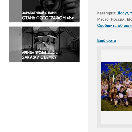
Правосудие
Происшествия и конфликты
Категория:
Досуг, 
Религия
Место:
Россия, М
Сообщить об оши
Светская жизнь
Спорт
Ещё фото
Экология
Экономика и бизнес