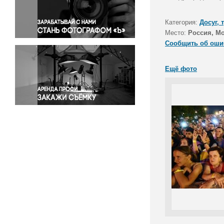
Правосудие
Происшествия и конфликты
Категория:
Досуг, 
Религия
Место:
Россия, М
Сообщить об оши
Светская жизнь
Спорт
Ещё фото
Экология
Экономика и бизнес