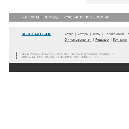
КОНТАКТЫ
ПОМОЩЬ
УСЛОВИЯ ИСПОЛЬЗОВАНИЯ
ОБРАТНАЯ СВЯЗЬ
Архив
Авторы
Темы
Справочники
О «Коммерсанте»
Редакция
Контакты
МАТЕРИАЛЫ С ТАКОЙ МЕТКОЙ, ПАРТНЕРСКИЕ ПРОЕКТЫ И НОВОСТИ
КОМПАНИЙ ОПУБЛИКОВАНЫ НА КОММЕРЧЕСКОЙ ОСНОВЕ