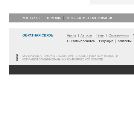
КОНТАКТЫ
ПОМОЩЬ
УСЛОВИЯ ИСПОЛЬЗОВАНИЯ
ОБРАТНАЯ СВЯЗЬ
Архив
Авторы
Темы
Справочники
О «Коммерсанте»
Редакция
Контакты
МАТЕРИАЛЫ С ТАКОЙ МЕТКОЙ, ПАРТНЕРСКИЕ ПРОЕКТЫ И НОВОСТИ
КОМПАНИЙ ОПУБЛИКОВАНЫ НА КОММЕРЧЕСКОЙ ОСНОВЕ