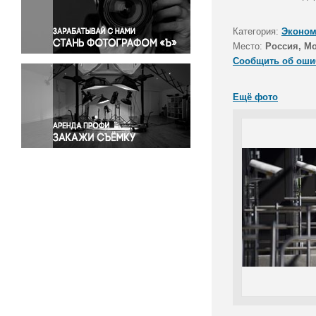
Правосудие
Происшествия и конфликты
Категория:
Эконом
Религия
Место:
Россия, М
Сообщить об оши
Светская жизнь
Спорт
Ещё фото
Экология
Экономика и бизнес