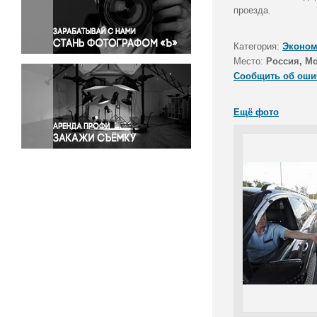
Правосудие
проезда.
Происшествия и конфликты
Религия
Категория:
Эконом
Место:
Россия, М
Светская жизнь
Сообщить об оши
Спорт
Экология
Ещё фото
Экономика и бизнес