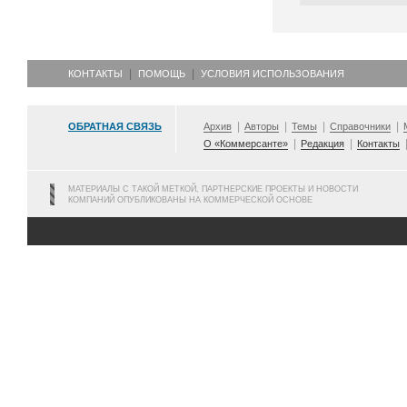
КОНТАКТЫ
ПОМОЩЬ
УСЛОВИЯ ИСПОЛЬЗОВАНИЯ
ОБРАТНАЯ СВЯЗЬ
Архив
Авторы
Темы
Справочники
О «Коммерсанте»
Редакция
Контакты
МАТЕРИАЛЫ С ТАКОЙ МЕТКОЙ, ПАРТНЕРСКИЕ ПРОЕКТЫ И НОВОСТИ
КОМПАНИЙ ОПУБЛИКОВАНЫ НА КОММЕРЧЕСКОЙ ОСНОВЕ