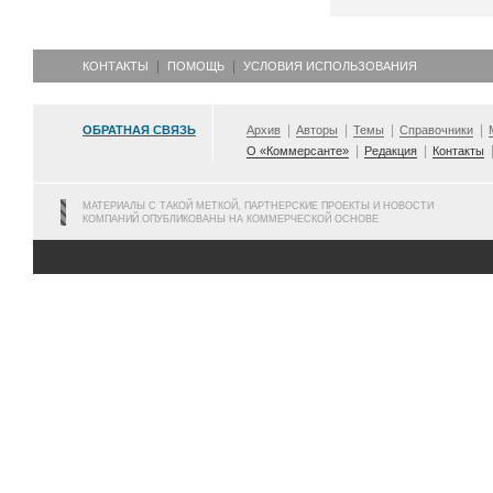
КОНТАКТЫ
ПОМОЩЬ
УСЛОВИЯ ИСПОЛЬЗОВАНИЯ
ОБРАТНАЯ СВЯЗЬ
Архив
Авторы
Темы
Справочники
О «Коммерсанте»
Редакция
Контакты
МАТЕРИАЛЫ С ТАКОЙ МЕТКОЙ, ПАРТНЕРСКИЕ ПРОЕКТЫ И НОВОСТИ
КОМПАНИЙ ОПУБЛИКОВАНЫ НА КОММЕРЧЕСКОЙ ОСНОВЕ