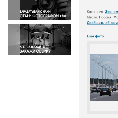
Правосудие
Происшествия и конфликты
Категория:
Эконом
Религия
Место:
Россия, М
Сообщить об оши
Светская жизнь
Спорт
Ещё фото
Экология
Экономика и бизнес