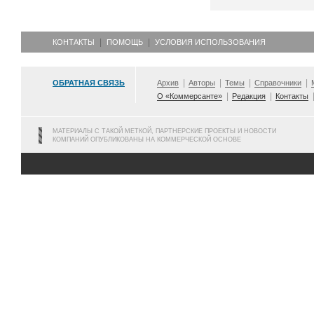
КОНТАКТЫ
ПОМОЩЬ
УСЛОВИЯ ИСПОЛЬЗОВАНИЯ
ОБРАТНАЯ СВЯЗЬ
Архив
Авторы
Темы
Справочники
О «Коммерсанте»
Редакция
Контакты
МАТЕРИАЛЫ С ТАКОЙ МЕТКОЙ, ПАРТНЕРСКИЕ ПРОЕКТЫ И НОВОСТИ
КОМПАНИЙ ОПУБЛИКОВАНЫ НА КОММЕРЧЕСКОЙ ОСНОВЕ