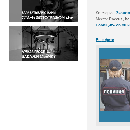
Правосудие
Происшествия и конфликты
Категория:
Эконом
Религия
Место:
Россия, Ка
Сообщить об оши
Светская жизнь
Спорт
Ещё фото
Экология
Экономика и бизнес