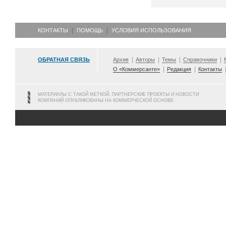
КОНТАКТЫ
ПОМОЩЬ
УСЛОВИЯ ИСПОЛЬЗОВАНИЯ
ОБРАТНАЯ СВЯЗЬ
Архив
Авторы
Темы
Справочники
О «Коммерсанте»
Редакция
Контакты
МАТЕРИАЛЫ С ТАКОЙ МЕТКОЙ, ПАРТНЕРСКИЕ ПРОЕКТЫ И НОВОСТИ
КОМПАНИЙ ОПУБЛИКОВАНЫ НА КОММЕРЧЕСКОЙ ОСНОВЕ