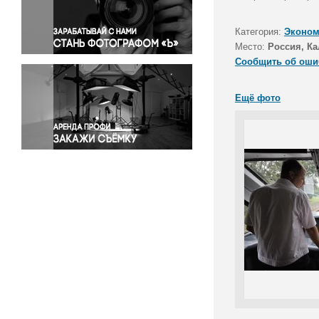
Правосудие
Происшествия и конфликты
Категория:
Эконом
Религия
Место:
Россия, Ка
Сообщить об оши
Светская жизнь
Спорт
Ещё фото
Экология
Экономика и бизнес