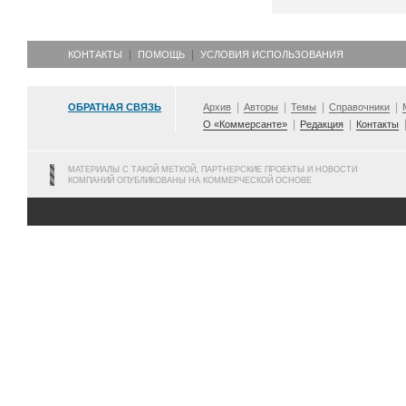
КОНТАКТЫ
ПОМОЩЬ
УСЛОВИЯ ИСПОЛЬЗОВАНИЯ
ОБРАТНАЯ СВЯЗЬ
Архив
Авторы
Темы
Справочники
О «Коммерсанте»
Редакция
Контакты
МАТЕРИАЛЫ С ТАКОЙ МЕТКОЙ, ПАРТНЕРСКИЕ ПРОЕКТЫ И НОВОСТИ
КОМПАНИЙ ОПУБЛИКОВАНЫ НА КОММЕРЧЕСКОЙ ОСНОВЕ