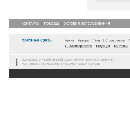
КОНТАКТЫ
ПОМОЩЬ
УСЛОВИЯ ИСПОЛЬЗОВАНИЯ
ОБРАТНАЯ СВЯЗЬ
Архив
Авторы
Темы
Справочники
О «Коммерсанте»
Редакция
Контакты
МАТЕРИАЛЫ С ТАКОЙ МЕТКОЙ, ПАРТНЕРСКИЕ ПРОЕКТЫ И НОВОСТИ
КОМПАНИЙ ОПУБЛИКОВАНЫ НА КОММЕРЧЕСКОЙ ОСНОВЕ