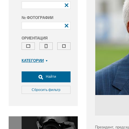
№ ФОТОГРАФИИ
ОРИЕНТАЦИЯ
КАТЕГОРИИ
Армия и ВПК
Досуг, туризм и отдых
Найти
Культура
Медицина
Сбросить фильтр
Наука
Образование
Общество
Окружающая среда
Политика
Президент, предсе