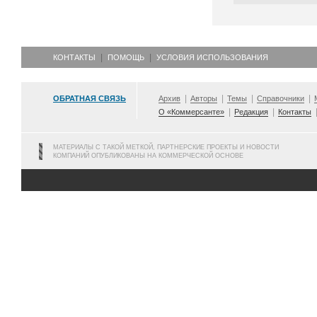
КОНТАКТЫ
ПОМОЩЬ
УСЛОВИЯ ИСПОЛЬЗОВАНИЯ
ОБРАТНАЯ СВЯЗЬ
Архив
Авторы
Темы
Справочники
О «Коммерсанте»
Редакция
Контакты
МАТЕРИАЛЫ С ТАКОЙ МЕТКОЙ, ПАРТНЕРСКИЕ ПРОЕКТЫ И НОВОСТИ
КОМПАНИЙ ОПУБЛИКОВАНЫ НА КОММЕРЧЕСКОЙ ОСНОВЕ