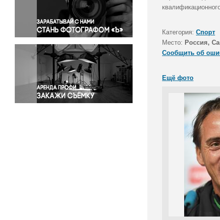
Правосудие
квалификационного
Происшествия и конфликты
Религия
Категория:
Спорт
Место:
Россия, Са
Светская жизнь
Сообщить об оши
Спорт
Экология
Ещё фото
Экономика и бизнес