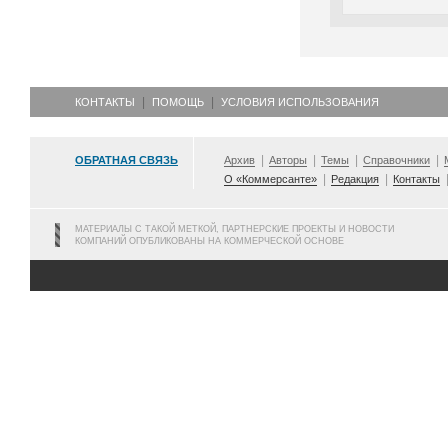
КОНТАКТЫ
ПОМОЩЬ
УСЛОВИЯ ИСПОЛЬЗОВАНИЯ
ОБРАТНАЯ СВЯЗЬ
Архив
Авторы
Темы
Справочники
О «Коммерсанте»
Редакция
Контакты
МАТЕРИАЛЫ С ТАКОЙ МЕТКОЙ, ПАРТНЕРСКИЕ ПРОЕКТЫ И НОВОСТИ
КОМПАНИЙ ОПУБЛИКОВАНЫ НА КОММЕРЧЕСКОЙ ОСНОВЕ