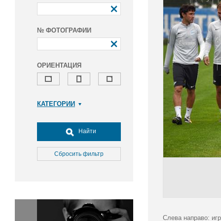
№ ФОТОГРАФИИ
ОРИЕНТАЦИЯ
КАТЕГОРИИ
Армия и ВПК
Досуг, туризм и отдых
Найти
Культура
Медицина
Сбросить фильтр
Наука
Образование
Общество
Окружающая среда
Политика
Слева направо: иг