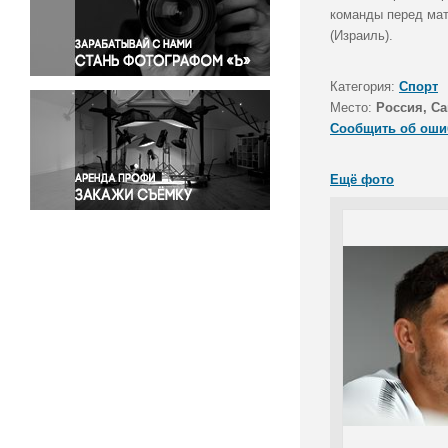
Правосудие
команды перед мат
(Израиль).
Происшествия и конфликты
Религия
Категория:
Спорт
Светская жизнь
Место:
Россия, Са
Спорт
Сообщить об оши
Экология
Экономика и бизнес
Ещё фото