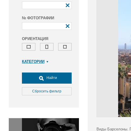
№ ФОТОГРАФИИ
ОРИЕНТАЦИЯ
КАТЕГОРИИ
Армия и ВПК
Досуг, туризм и отдых
Найти
Культура
Медицина
Сбросить фильтр
Наука
Образование
Общество
Окружающая среда
Политика
Виды Барселоны. П