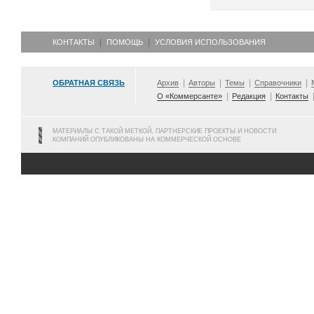
КОНТАКТЫ
ПОМОЩЬ
УСЛОВИЯ ИСПОЛЬЗОВАНИЯ
ОБРАТНАЯ СВЯЗЬ
Архив
Авторы
Темы
Справочники
О «Коммерсанте»
Редакция
Контакты
МАТЕРИАЛЫ С ТАКОЙ МЕТКОЙ, ПАРТНЕРСКИЕ ПРОЕКТЫ И НОВОСТИ
КОМПАНИЙ ОПУБЛИКОВАНЫ НА КОММЕРЧЕСКОЙ ОСНОВЕ