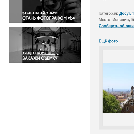
Правосудие
Происшествия и конфликты
Категория:
Досуг, 
Религия
Место:
Испания, 
Сообщить об оши
Светская жизнь
Спорт
Ещё фото
Экология
Экономика и бизнес