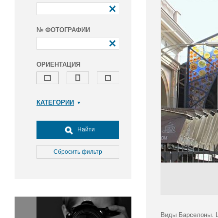
№ ФОТОГРАФИИ
ОРИЕНТАЦИЯ
КАТЕГОРИИ
Армия и ВПК
Досуг, туризм и отдых
Найти
Культура
Медицина
Сбросить фильтр
Наука
Образование
Общество
Окружающая среда
Политика
Виды Барселоны. 