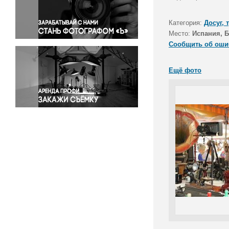
Правосудие
Происшествия и конфликты
Категория:
Досуг, 
Религия
Место:
Испания, 
Сообщить об оши
Светская жизнь
Спорт
Ещё фото
Экология
Экономика и бизнес