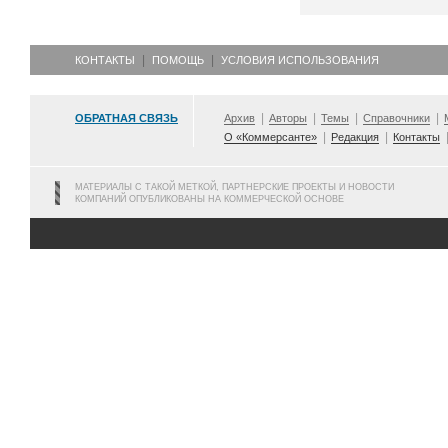
КОНТАКТЫ
ПОМОЩЬ
УСЛОВИЯ ИСПОЛЬЗОВАНИЯ
ОБРАТНАЯ СВЯЗЬ
Архив
Авторы
Темы
Справочники
О «Коммерсанте»
Редакция
Контакты
МАТЕРИАЛЫ С ТАКОЙ МЕТКОЙ, ПАРТНЕРСКИЕ ПРОЕКТЫ И НОВОСТИ
КОМПАНИЙ ОПУБЛИКОВАНЫ НА КОММЕРЧЕСКОЙ ОСНОВЕ