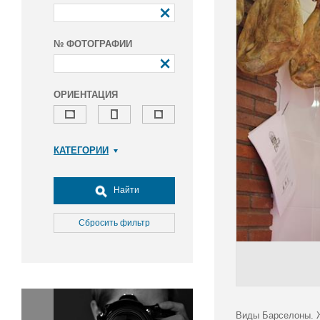
№ ФОТОГРАФИИ
ОРИЕНТАЦИЯ
КАТЕГОРИИ
Армия и ВПК
Досуг, туризм и отдых
Найти
Культура
Медицина
Сбросить фильтр
Наука
Образование
Общество
Окружающая среда
Политика
Виды Барселоны. Ж