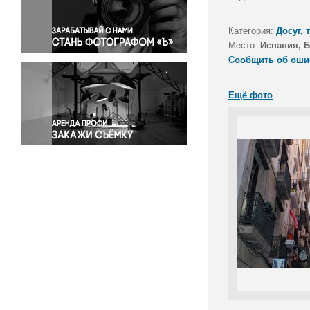
Правосудие
Происшествия и конфликты
Категория:
Досуг, 
Религия
Место:
Испания, 
Сообщить об оши
Светская жизнь
Спорт
Ещё фото
Экология
Экономика и бизнес