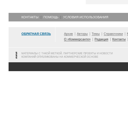
КОНТАКТЫ
ПОМОЩЬ
УСЛОВИЯ ИСПОЛЬЗОВАНИЯ
ОБРАТНАЯ СВЯЗЬ
Архив
Авторы
Темы
Справочники
О «Коммерсанте»
Редакция
Контакты
МАТЕРИАЛЫ С ТАКОЙ МЕТКОЙ, ПАРТНЕРСКИЕ ПРОЕКТЫ И НОВОСТИ
КОМПАНИЙ ОПУБЛИКОВАНЫ НА КОММЕРЧЕСКОЙ ОСНОВЕ