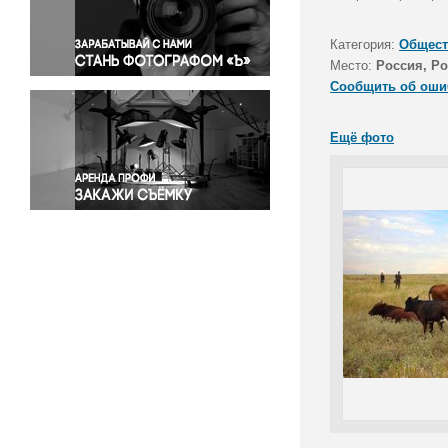
Правосудие
Происшествия и конфликты
Категория:
Общест
Религия
Место:
Россия, Ро
Сообщить об оши
Светская жизнь
Спорт
Ещё фото
Экология
Экономика и бизнес