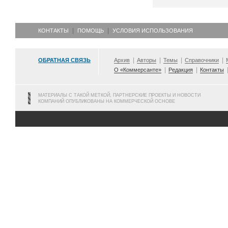
КОНТАКТЫ
ПОМОЩЬ
УСЛОВИЯ ИСПОЛЬЗОВАНИЯ
ОБРАТНАЯ СВЯЗЬ
Архив
Авторы
Темы
Справочники
О «Коммерсанте»
Редакция
Контакты
МАТЕРИАЛЫ С ТАКОЙ МЕТКОЙ, ПАРТНЕРСКИЕ ПРОЕКТЫ И НОВОСТИ
КОМПАНИЙ ОПУБЛИКОВАНЫ НА КОММЕРЧЕСКОЙ ОСНОВЕ