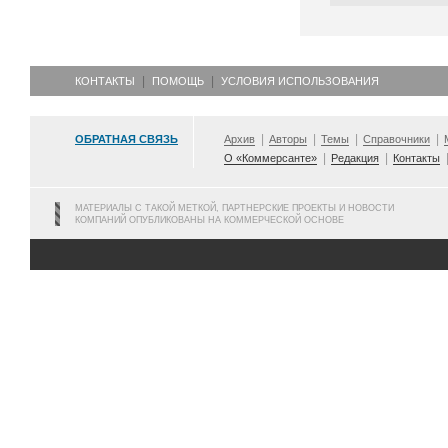
КОНТАКТЫ
ПОМОЩЬ
УСЛОВИЯ ИСПОЛЬЗОВАНИЯ
ОБРАТНАЯ СВЯЗЬ
Архив
Авторы
Темы
Справочники
О «Коммерсанте»
Редакция
Контакты
МАТЕРИАЛЫ С ТАКОЙ МЕТКОЙ, ПАРТНЕРСКИЕ ПРОЕКТЫ И НОВОСТИ
КОМПАНИЙ ОПУБЛИКОВАНЫ НА КОММЕРЧЕСКОЙ ОСНОВЕ