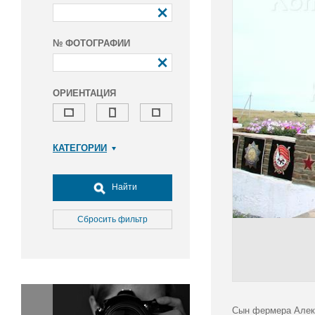
№ ФОТОГРАФИИ
ОРИЕНТАЦИЯ
КАТЕГОРИИ
Армия и ВПК
Досуг, туризм и отдых
Найти
Культура
Медицина
Сбросить фильтр
Наука
Образование
Общество
Окружающая среда
Политика
Сын фермера Алекс