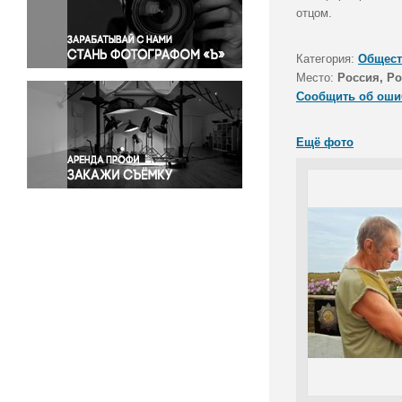
Правосудие
отцом.
Происшествия и конфликты
Религия
Категория:
Общест
Место:
Россия, Ро
Светская жизнь
Сообщить об оши
Спорт
Экология
Ещё фото
Экономика и бизнес