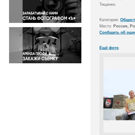
Правосудие
Тищенко.
Происшествия и конфликты
Религия
Категория:
Общест
Место:
Россия, Ро
Светская жизнь
Сообщить об оши
Спорт
Экология
Ещё фото
Экономика и бизнес