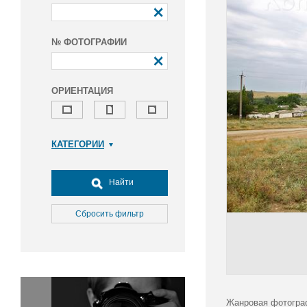
№ ФОТОГРАФИИ
ОРИЕНТАЦИЯ
КАТЕГОРИИ
Армия и ВПК
Досуг, туризм и отдых
Найти
Культура
Медицина
Сбросить фильтр
Наука
Образование
Общество
Окружающая среда
Политика
Жанровая фотогра