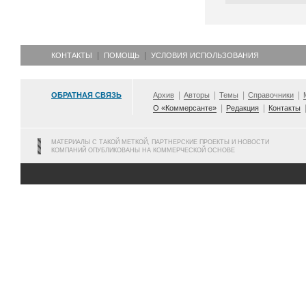
КОНТАКТЫ
ПОМОЩЬ
УСЛОВИЯ ИСПОЛЬЗОВАНИЯ
ОБРАТНАЯ СВЯЗЬ
Архив
Авторы
Темы
Справочники
О «Коммерсанте»
Редакция
Контакты
МАТЕРИАЛЫ С ТАКОЙ МЕТКОЙ, ПАРТНЕРСКИЕ ПРОЕКТЫ И НОВОСТИ
КОМПАНИЙ ОПУБЛИКОВАНЫ НА КОММЕРЧЕСКОЙ ОСНОВЕ