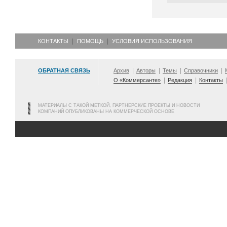
КОНТАКТЫ
ПОМОЩЬ
УСЛОВИЯ ИСПОЛЬЗОВАНИЯ
ОБРАТНАЯ СВЯЗЬ
Архив
Авторы
Темы
Справочники
О «Коммерсанте»
Редакция
Контакты
МАТЕРИАЛЫ С ТАКОЙ МЕТКОЙ, ПАРТНЕРСКИЕ ПРОЕКТЫ И НОВОСТИ
КОМПАНИЙ ОПУБЛИКОВАНЫ НА КОММЕРЧЕСКОЙ ОСНОВЕ