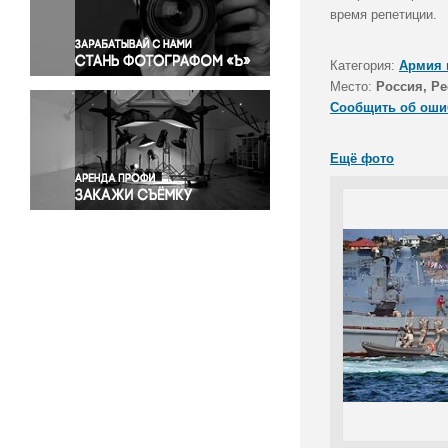
Правосудие
время репетиции.
Происшествия и конфликты
Религия
Категория:
Армия 
Место:
Россия, Р
Светская жизнь
Сообщить об оши
Спорт
Экология
Ещё фото
Экономика и бизнес