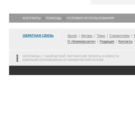
КОНТАКТЫ
ПОМОЩЬ
УСЛОВИЯ ИСПОЛЬЗОВАНИЯ
ОБРАТНАЯ СВЯЗЬ
Архив
Авторы
Темы
Справочники
О «Коммерсанте»
Редакция
Контакты
МАТЕРИАЛЫ С ТАКОЙ МЕТКОЙ, ПАРТНЕРСКИЕ ПРОЕКТЫ И НОВОСТИ
КОМПАНИЙ ОПУБЛИКОВАНЫ НА КОММЕРЧЕСКОЙ ОСНОВЕ