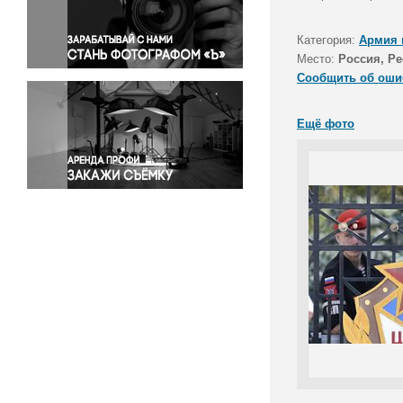
Правосудие
Происшествия и конфликты
Категория:
Армия 
Религия
Место:
Россия, Р
Сообщить об оши
Светская жизнь
Спорт
Ещё фото
Экология
Экономика и бизнес